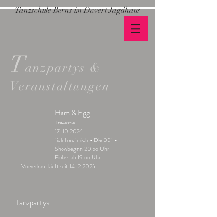
Tanzschule Berns im Davert Jagdhaus
T
anzpartys &
Veranstaltungen
Ham & Egg
Travestie
17. 10.2026
"ich freu' mich - Die 30" -
Showbeginn 20.oo Uhr
Einlass ab 19.oo Uhr
Vorverkauf läuft seit
14.12.2025
Tanzpartys