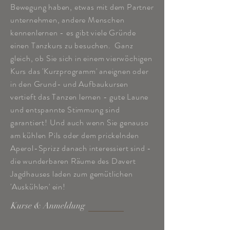
Bewegung haben, etwas mit dem Partner
unternehmen, andere Menschen
kennenlernen - es gibt viele Gründe
einen Tanzkurs zu besuchen. Ganz
gleich, ob Sie sich in einem vierwöchigen
Kurs das 'Kurzprogramm' aneignen oder
in den Grund- und Aufbaukursen
vertieft das Tanzen lernen - gute Laune
und entspannte Stimmung sind
garantiert! Und auch wenn Sie genauso
am kühlen Pils oder dem prickelnden
Aperol-Sprizz danach interessiert sind -
die wunderbaren Räume des Davert
Jagdhauses laden zum gemütlichen
'Auskühlen' ein!
Kurse & Anmeldung