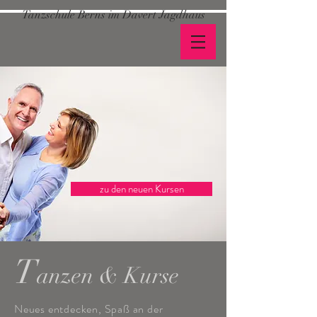
Tanzschule Berns im Davert Jagdhaus
zu den neuen Kursen
T
anzen & Kurse
Neues entdecken, Spaß an der